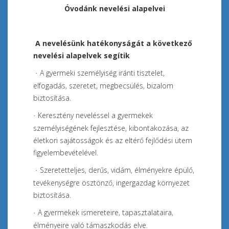
Óvodánk nevelési alapelvei
A nevelésünk hatékonyságát a következő
nevelési alapelvek segítik
A gyermeki személyiség iránti tisztelet,
·
elfogadás, szeretet, megbecsülés, bizalom
biztosítása.
Keresztény neveléssel a gyermekek
·
személyiségének fejlesztése, kibontakozása, az
életkori sajátosságok és az eltérő fejlődési ütem
figyelembevételével.
Szeretetteljes, derűs, vidám, élményekre épülő,
·
tevékenységre ösztönző, ingergazdag környezet
biztosítása.
A gyermekek ismereteire, tapasztalataira,
·
élményeire való támaszkodás elve.