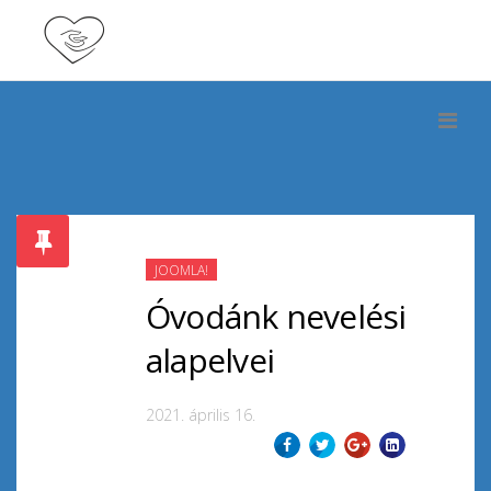
JOOMLA!
Óvodánk nevelési
alapelvei
2021. április 16.