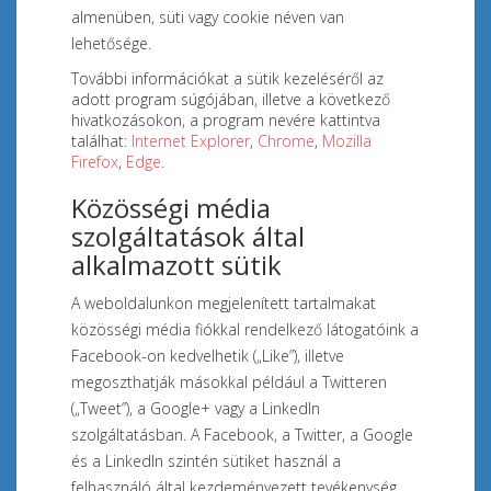
almenüben, süti vagy cookie néven van
lehetősége.
További információkat a sütik kezeléséről az
adott program súgójában, illetve a következő
hivatkozásokon, a program nevére kattintva
találhat:
Internet Explorer
,
Chrome
,
Mozilla
Firefox
,
Edge
.
Közösségi média
szolgáltatások által
alkalmazott sütik
A weboldalunkon megjelenített tartalmakat
közösségi média fiókkal rendelkező látogatóink a
Facebook-on kedvelhetik („Like”), illetve
megoszthatják másokkal például a Twitteren
(„Tweet”), a Google+ vagy a LinkedIn
szolgáltatásban. A Facebook, a Twitter, a Google
és a LinkedIn szintén sütiket használ a
felhasználó által kezdeményezett tevékenység