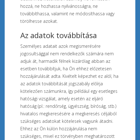
hozzá, ne hozhassa nyilvánosságra, ne
továbbíthassa, valamint ne módosíthassa vagy
törölhesse azokat.
Az adatok továbbítása
Személyes adatait azok megismerésére
jogosultsággal nem rendelkezők számára nem
adjuk át, harmadik félnek kizárólag abban az
esetben továbbítjuk, ha Ön ehhez előzetesen
hozzájárulását adta. Kivételt képezhet ez alól, ha
az adatok továbbítását jogszabály előírja
kötelezően számunkra, így például egy esetleges
hatósági vizsgálat, amely esetén az eljáró
hatóság (pl.: rendőrség, ügyészség, bíróság, stb.)
hivatalos megkeresésére a megkeresés céljából
szükséges adatokat kötelesek vagyunk átadni.
Ehhez az Ön külön hozzájárulása nem
szükséges, mivel ez törvényben meghatározott