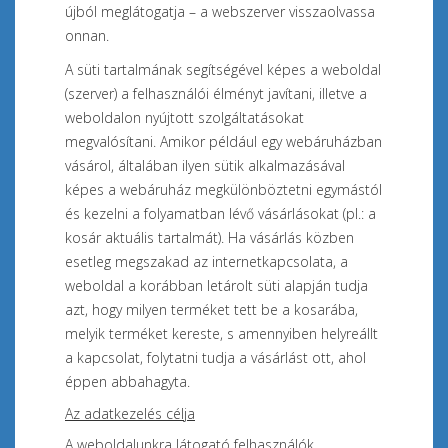
újból meglátogatja – a webszerver visszaolvassa
onnan
.
A süti tartalmának segítségével képes a weboldal
(szerver) a felhasználói élményt javítani, illetve a
weboldalon nyújtott szolgáltatásokat
megvalósítani. Amikor például egy webáruházban
vásárol, általában ilyen sütik alkalmazásával
képes a webáruház megkülönböztetni egymástól
és kezelni a folyamatban lévő vásárlásokat (pl.: a
kosár aktuális tartalmát). Ha vásárlás közben
esetleg megszakad az internetkapcsolata, a
weboldal a korábban letárolt süti alapján tudja
azt, hogy milyen terméket tett be a kosarába,
melyik terméket kereste, s amennyiben helyreállt
a kapcsolat, folytatni tudja a vásárlást ott, ahol
éppen abbahagyta.
Az adatkezelés célja
A weboldalunkra látogató felhasználók