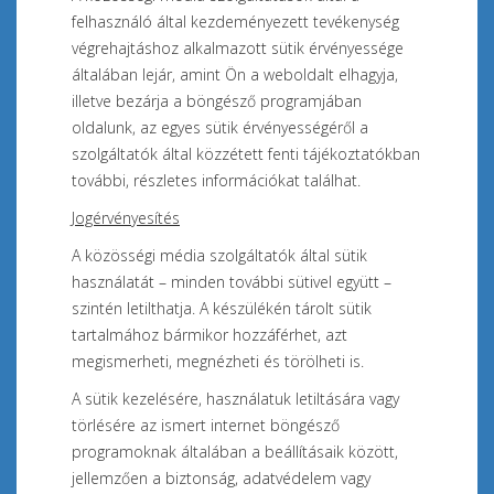
felhasználó által kezdeményezett tevékenység
végrehajtáshoz
alkalmazott sütik érvényessége
általában lejár, amint Ön a weboldalt elhagyja,
illetve bezárja a böngésző programjában
oldalunk, az egyes sütik érvényességéről a
szolgáltatók által közzétett fenti tájékoztatókban
további, részletes információkat találhat.
Jogérvényesítés
A
közösségi média szolgáltatók
által sütik
használatát – minden további sütivel együtt –
szintén letilthatja. A készülékén tárolt sütik
tartalmához bármikor hozzáférhet, azt
megismerheti, megnézheti és törölheti is.
A sütik kezelésére, használatuk letiltására vagy
törlésére az ismert internet böngésző
programoknak általában a beállításaik között,
jellemzően a biztonság, adatvédelem vagy