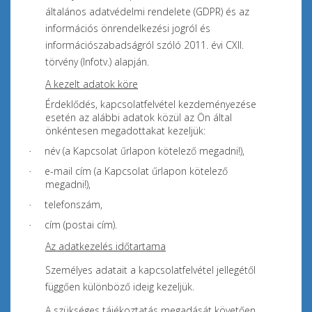
általános adatvédelmi rendelete (GDPR) és az
információs önrendelkezési jogról és
információszabadságról szóló 2011. évi CXII.
törvény (Infotv.) alapján.
A kezelt adatok köre
Érdeklődés, kapcsolatfelvétel kezdeményezése
esetén az alábbi adatok közül az Ön által
önkéntesen megadottakat kezeljük:
név (a Kapcsolat űrlapon kötelező megadni!),
·
e-mail cím (a Kapcsolat űrlapon kötelező
·
megadni!),
telefonszám,
·
cím (postai cím).
·
Az adatkezelés időtartama
Személyes adatait a kapcsolatfelvétel jellegétől
függően különböző ideig kezeljük.
A szükséges tájékoztatás megadását követően