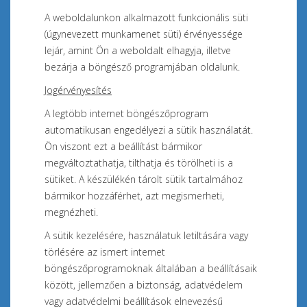
A weboldalunkon alkalmazott funkcionális süti
(úgynevezett munkamenet süti) érvényessége
lejár, amint Ön a weboldalt elhagyja, illetve
bezárja a böngésző programjában oldalunk.
Jogérvényesítés
A legtöbb internet böngészőprogram
automatikusan engedélyezi a sütik használatát.
Ön viszont ezt a beállítást bármikor
megváltoztathatja, tilthatja és törölheti is a
sütiket. A készülékén tárolt sütik tartalmához
bármikor hozzáférhet, azt megismerheti,
megnézheti.
A sütik kezelésére, használatuk letiltására vagy
törlésére az ismert internet
böngészőprogramoknak általában a beállításaik
között, jellemzően a biztonság, adatvédelem
vagy adatvédelmi beállítások elnevezésű