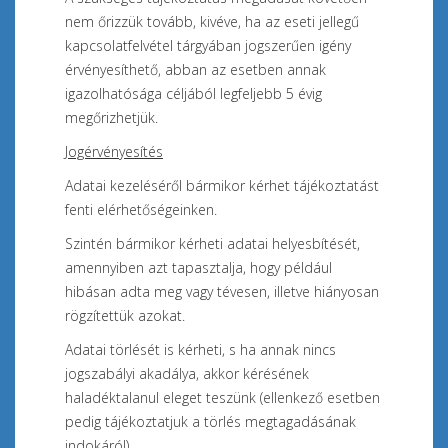
nem őrizzük tovább, kivéve, ha az eseti jellegű
kapcsolatfelvétel tárgyában jogszerűen igény
érvényesíthető, abban az esetben annak
igazolhatósága céljából legfeljebb 5 évig
megőrizhetjük.
Jogérvényesítés
Adatai kezeléséről bármikor kérhet tájékoztatást
fenti elérhetőségeinken.
Szintén bármikor kérheti adatai helyesbítését,
amennyiben azt tapasztalja, hogy például
hibásan adta meg vagy tévesen, illetve hiányosan
rögzítettük azokat.
Adatai törlését is kérheti, s ha annak nincs
jogszabályi akadálya, akkor kérésének
haladéktalanul eleget teszünk (ellenkező esetben
pedig tájékoztatjuk a törlés megtagadásának
indokáról).