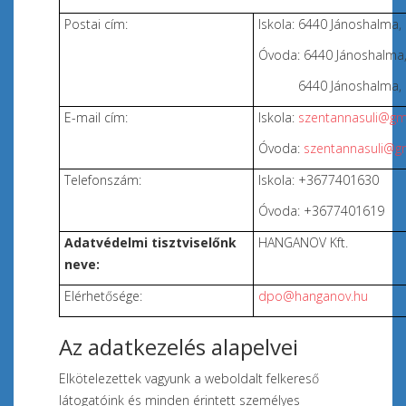
Postai cím:
Iskola: 6440 Jánoshalma, 
Óvoda: 6440 Jánoshalma, 
6440 Jánoshalma, 
E-mail cím:
Iskola:
szentannasuli@gm
Óvoda:
szentannasuli@g
Telefonszám:
Iskola: +3677401630
Óvoda: +3677401619
Adatvédelmi tisztviselőnk
HANGANOV Kft.
neve:
Elérhetősége:
dpo@hanganov.hu
Az adatkezelés alapelvei
Elkötelezettek vagyunk a weboldalt felkereső
látogatóink és minden érintett személyes