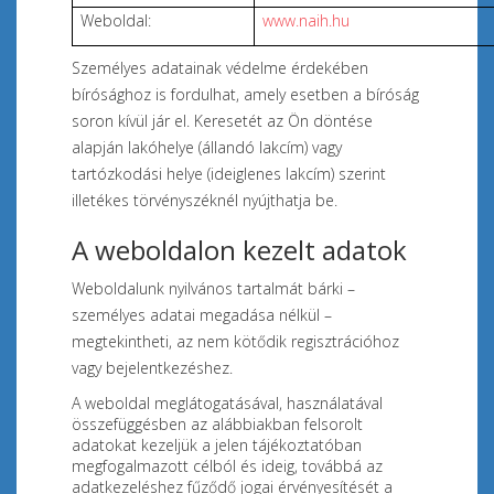
Weboldal:
www.naih.hu
Személyes adatainak védelme érdekében
bírósághoz is fordulhat, amely esetben a bíróság
soron kívül jár el. Keresetét az Ön döntése
alapján lakóhelye (állandó lakcím) vagy
tartózkodási helye (ideiglenes lakcím) szerint
illetékes törvényszéknél nyújthatja be.
A weboldalon kezelt adatok
Weboldalunk nyilvános tartalmát bárki –
személyes adatai megadása nélkül –
megtekintheti, az nem kötődik regisztrációhoz
vagy bejelentkezéshez.
A weboldal meglátogatásával, használatával
összefüggésben az alábbiakban felsorolt
adatokat kezeljük a jelen tájékoztatóban
megfogalmazott célból és ideig, továbbá az
adatkezeléshez fűződő jogai érvényesítését a