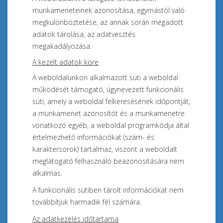
munkameneteinek azonosítása, egymástól való
megkülönböztetése, az annak során megadott
adatok tárolása, az adatvesztés
megakadályozása.
A kezelt adatok köre
A weboldalunkon alkalmazott süti a weboldal
működését támogató, úgynevezett funkcionális
süti, amely a weboldal felkeresésének időpontját,
a munkamenet azonosítót és a munkamenetre
vonatkozó egyéb, a weboldal programkódja által
értelmezhető információkat (szám- és
karaktersorok) tartalmaz, viszont a weboldalt
meglátogató felhasználó beazonosítására nem
alkalmas.
A funkcionális sütiben tárolt információkat nem
továbbítjuk harmadik fél számára.
Az adatkezelés időtartama