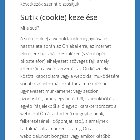
következők szerint biztosítjuk:
Sütik (cookie) kezelése
Mi a süti?
A süti (cookie) a weboldalunk megnyitása és
használata során az Ön által erre, az internet
elérésére használt készülékén (számítógép,
okostelefon) elhelyezett szöveges fájl, amely
jellemzően a webszerver és az Ön készüléke
közötti kapcsolatra vagy a weboldal működésére
vonatkozó információkat tartalmaz (például
úgynevezett munkamenet vagy session
azonosítót, amely egy betűkből, számokból és
egyéb írásjelekből álló egyedi karaktersorozat; a
weboldal Ön által történő megnyitásának,
felkeresésének időpontját, stb.), s amelynek
tartalmát
alkalmanként – amíg Ön a
weboldalunkat böngészi vagy amikor később