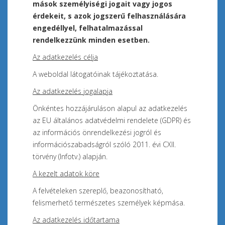
mások személyiségi jogait vagy jogos
érdekeit, s azok jogszerű felhasználására
engedéllyel, felhatalmazással
rendelkezzünk minden esetben.
Az adatkezelés célja
A weboldal látogatóinak tájékoztatása.
Az adatkezelés jogalapja
Önkéntes hozzájáruláson alapul az adatkezelés
az EU általános adatvédelmi rendelete (GDPR) és
az információs önrendelkezési jogról és
információszabadságról szóló 2011. évi CXII.
törvény (Infotv.) alapján.
A kezelt adatok köre
A felvételeken szereplő, beazonosítható,
felismerhető természetes személyek képmása.
Az adatkezelés időtartama