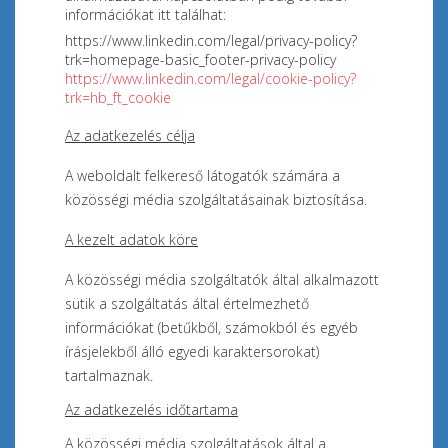
információkat itt találhat:
https://www.linkedin.com/legal/privacy-policy?
trk=homepage-basic_footer-privacy-policy
https://www.linkedin.com/legal/cookie-policy?
trk=hb_ft_cookie
Az adatkezelés célja
A weboldalt felkereső látogatók számára a
közösségi média szolgáltatásainak biztosítása.
A kezelt adatok köre
A közösségi média szolgáltatók által alkalmazott
sütik a szolgáltatás által értelmezhető
információkat (
betűkből, számokból és egyéb
írásjelekből álló egyedi karaktersorokat
)
tartalmaznak.
Az adatkezelés időtartama
A
közösségi média szolgáltatások által a