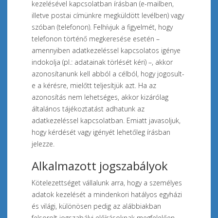
kezelésével kapcsolatban írásban (e-mailben,
illetve postai címünkre megküldött levélben) vagy
szóban (telefonon). Felhívjuk a figyelmét, hogy
telefonon történő megkeresése esetén –
amennyiben adatkezeléssel kapcsolatos igénye
indokolja (pl.: adatainak törlését kéri) –, akkor
azonosítanunk kell abból a célból, hogy jogosult-
e a kérésre, mielőtt teljesítjük azt. Ha az
azonosítás nem lehetséges, akkor kizárólag
általános tájékoztatást adhatunk az
adatkezeléssel kapcsolatban. Emiatt javasoljuk,
hogy kérdését vagy igényét lehetőleg írásban
jelezze.
Alkalmazott jogszabályok
Kötelezettséget vállalunk arra, hogy a személyes
adatok kezelését a mindenkori hatályos egyházi
és világi, különösen pedig az alábbiakban
felsorolt jogszabályi előírásoknak megfelelően