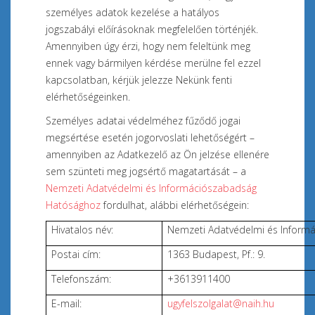
személyes adatok kezelése a hatályos
jogszabályi előírásoknak megfelelően történjék.
Amennyiben úgy érzi, hogy nem feleltünk meg
ennek vagy bármilyen kérdése merülne fel ezzel
kapcsolatban, kérjük jelezze Nekünk fenti
elérhetőségeinken.
Személyes adatai védelméhez fűződő jogai
megsértése esetén jogorvoslati lehetőségért –
amennyiben az Adatkezelő az Ön jelzése ellenére
sem szünteti meg jogsértő magatartását – a
Nemzeti Adatvédelmi és Információszabadság
Hatósághoz
fordulhat, alábbi elérhetőségein:
Hivatalos név:
Nemzeti Adatvédelmi és Informá
Postai cím:
1363 Budapest, Pf.: 9.
Telefonszám:
+3613911400
E-mail:
ugyfelszolgalat@naih.hu