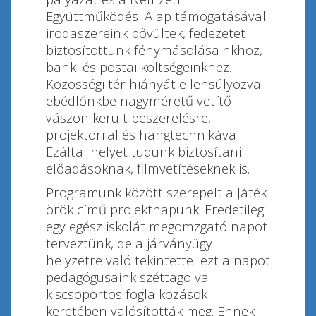
Együttműködési Alap támogatásával
irodaszereink bővültek, fedezetet
biztosítottunk fénymásolásainkhoz,
banki és postai költségeinkhez.
Közösségi tér hiányát ellensúlyozva
ebédlőnkbe nagyméretű vetítő
vászon került beszerelésre,
projektorral és hangtechnikával.
Ezáltal helyet tudunk biztosítani
előadásoknak, filmvetítéseknek is.
Programunk között szerepelt a Játék
örök című projektnapunk. Eredetileg
egy egész iskolát megomzgató napot
terveztünk, de a járványügyi
helyzetre való tekintettel ezt a napot
pedagógusaink széttagolva
kiscsoportos foglalkozások
keretében valósították meg. Ennek