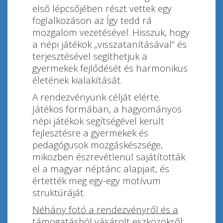
első lépcsőjében részt vettek egy
foglalkozáson az Így tedd rá
mozgalom vezetésével. Hisszük, hogy
a népi játékok „visszatanításával” és
terjesztésével segíthetjük a
gyermekek fejlődését és harmonikus
életének kialakítását.
A rendezvényünk célját elérte.
Játékos formában, a hagyományos
népi játékok segítségével került
fejlesztésre a gyermekek és
pedagógusok mozgáskészsége,
miközben észrevétlenül sajátították
el a magyar néptánc alapjait, és
értették meg egy-egy motívum
struktúráját.
Néhány fotó a rendezvényről és a
támogatásból vásárolt eszközökről: