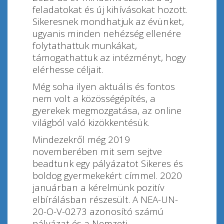
feladatokat és új kihívásokat hozott.
Sikeresnek mondhatjuk az évünket,
ugyanis minden nehézség ellenére
folytathattuk munkákat,
támogathattuk az intézményt, hogy
elérhesse céljait.
Még soha ilyen aktuális és fontos
nem volt a közösségépítés, a
gyerekek megmozgatása, az online
világból való kizökkentésük.
Mindezekről még 2019
novemberében mit sem sejtve
beadtunk egy pályázatot Sikeres és
boldog gyermekekért címmel. 2020
januárban a kérelmünk pozitív
elbírálásban részesült. A NEA-UN-
20-O-V-0273 azonosító számú
pályázat és a Nemzeti