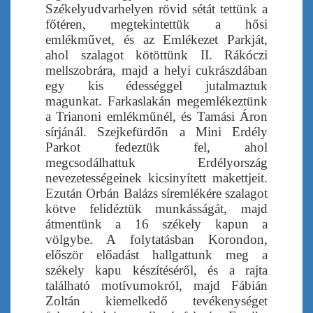
Székelyudvarhelyen rövid sétát tettünk a
főtéren, megtekintettük a hősi
emlékművet, és az Emlékezet Parkját,
ahol szalagot kötöttünk II. Rákóczi
mellszobrára, majd a helyi cukrászdában
egy kis édességgel jutalmaztuk
magunkat. Farkaslakán megemlékeztünk
a Trianoni emlékműnél, és Tamási Áron
sírjánál. Szejkefürdőn a Mini Erdély
Parkot fedeztük fel, ahol
megcsodálhattuk Erdélyország
nevezetességeinek kicsinyített makettjeit.
Ezután Orbán Balázs síremlékére szalagot
kötve felidéztük munkásságát, majd
átmentünk a 16 székely kapun a
völgybe. A folytatásban Korondon,
először előadást hallgattunk meg a
székely kapu készítéséről, és a rajta
található motívumokról, majd Fábián
Zoltán kiemelkedő tevékenységet