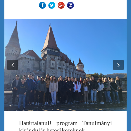
Previous
Nex
Határtalanul! program Tanulmányi
kirándulás hetedikeseknek