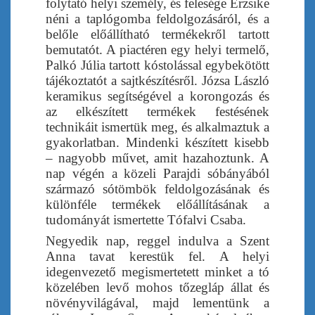
folytató helyi személy, és felesége Erzsike
néni a taplógomba feldolgozásáról, és a
belőle előállítható termékekről tartott
bemutatót. A piactéren egy helyi termelő,
Palkó Júlia tartott kóstolással egybekötött
tájékoztatót a sajtkészítésről. Józsa László
keramikus segítségével a korongozás és
az elkészített termékek festésének
technikáit ismertük meg, és alkalmaztuk a
gyakorlatban. Mindenki készített kisebb
– nagyobb művet, amit hazahoztunk. A
nap végén a közeli Parajdi sóbányából
származó sótömbök feldolgozásának és
különféle termékek előállításának a
tudományát ismertette Tófalvi Csaba.
Negyedik nap, reggel indulva a Szent
Anna tavat kerestük fel. A helyi
idegenvezető megismertetett minket a tó
közelében levő mohos tőzegláp állat és
növényvilágával, majd lementünk a