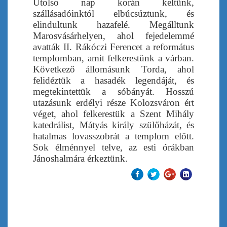
Utolsó nap korán keltünk,
szállásadóinktól elbúcsúztunk, és
elindultunk hazafelé. Megálltunk
Marosvásárhelyen, ahol fejedelemmé
avatták II. Rákóczi Ferencet a református
templomban, amit felkerestünk a várban.
Következő állomásunk Torda, ahol
felidéztük a hasadék legendáját, és
megtekintettük a sóbányát. Hosszú
utazásunk erdélyi része Kolozsváron ért
véget, ahol felkerestük a Szent Mihály
katedrálist, Mátyás király szülőházát, és
hatalmas lovasszobrát a templom előtt.
Sok élménnyel telve, az esti órákban
Jánoshalmára érkeztünk.
Előző
Tovább