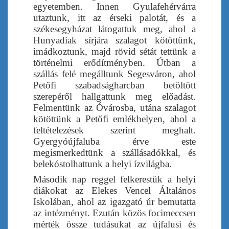
egyetemben. Innen Gyulafehérvárra
utaztunk, itt az érseki palotát, és a
székesegyházat látogattuk meg, ahol a
Hunyadiak sírjára szalagot kötöttünk,
imádkoztunk, majd rövid sétát tettünk a
történelmi erődítményben. Útban a
szállás felé megálltunk Segesváron, ahol
Petőfi szabadságharcban betöltött
szerepéről hallgattunk meg előadást.
Felmentünk az Óvárosba, utána szalagot
kötöttünk a Petőfi emlékhelyen, ahol a
feltételezések szerint meghalt.
Gyergyóújfaluba érve este
megismerkedtünk a szállásadókkal, és
belekóstolhattunk a helyi ízvilágba.
Második nap reggel felkerestük a helyi
diákokat az Elekes Vencel Általános
Iskolában, ahol az igazgató úr bemutatta
az intézményt. Ezután közös focimeccsen
mérték össze tudásukat az újfalusi és