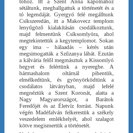
tóhoz. Itt a Szent Anna kápolnához
sétáltunk, meghallgattuk a történetét és a
tó legendáját. Gyergyó felé megálltunk
Csíkszeredán, itt a Makovecz templom
lenyűgöző kialakításán csodálkoztunk,
majd felmentünk Csíksomlyóra, ahol
megtekintettük a kegytemplomot. Sokan
egy ima – hálaadás – kérés után
megsimogatták a Szűzanya lábát. Ezután
a kálvária felől megmásztuk a Kissomlyó
hegyet és felértünk a nyeregbe. A
hármashalom oltárnál pihentük,
elmélkedtünk, és gyönyörködtünk a
csodálatos látványban, majd lefelé
megnéztük a Szent Koronát, alatta a
Nagy Magyarországot, a Barátok
Feredőjét és az Életvíz forrást. Napunk
végén Madéfalván felkerestük a székely
veszedelem emlékhelyét, ahol szalagot
kötve megismertük a történetét.