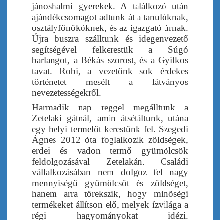
jánoshalmi gyerekek. A találkozó után
ajándékcsomagot adtunk át a tanulóknak,
osztályfőnököknek, és az igazgató úrnak.
Újra buszra szálltunk és idegenvezető
segítségével felkerestük a Súgó
barlangot, a Békás szorost, és a Gyilkos
tavat. Robi, a vezetőnk sok érdekes
történetet mesélt a látványos
nevezetességekről.
Harmadik nap reggel megálltunk a
Zetelaki gátnál, amin átsétáltunk, utána
egy helyi termelőt kerestünk fel. Szegedi
Ágnes 2012 óta foglalkozik zöldségek,
erdei és vadon termő gyümölcsök
feldolgozásával Zetelakán. Családi
vállalkozásában nem dolgoz fel nagy
mennyiségű gyümölcsöt és zöldséget,
hanem arra törekszik, hogy minőségi
termékeket állítson elő, melyek ízvilága a
régi hagyományokat idézi.