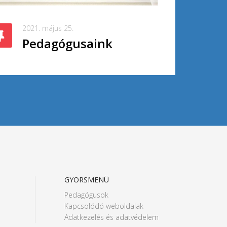
2021. május 25.
Pedagógusaink
GYORSMENÜ
Pedagógusok
Kapcsolódó weboldalak
Adatkezelés és adatvédelem