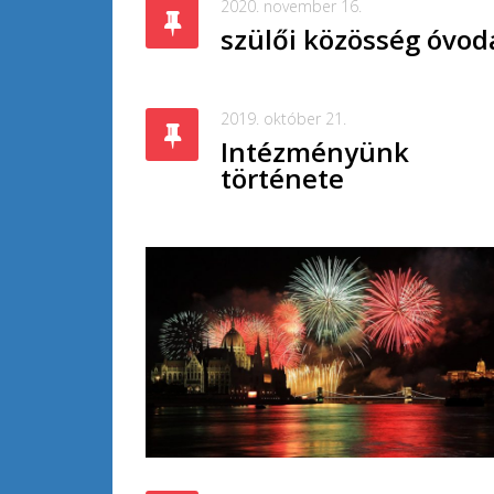
2020. november 16.
szülői közösség óvod
2019. október 21.
Intézményünk
története