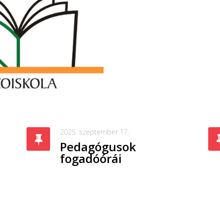
2025. szeptember 17.
Pedagógusok
fogadóórái