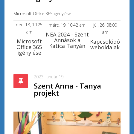
Microsoft Office 365 igénylése
dec. 18, 10:25
márc. 19, 10:42 am
júl. 26, 08:00
am
am
NEA 2024 - Szent
Annások a
Microsoft
Kapcsolódó
Katica Tanyán
Office 365
weboldalak
igénylése
2023. január 19.
Szent Anna - Tanya
projekt