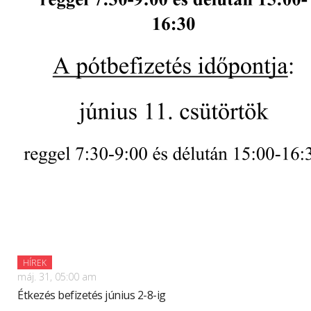
HÍREK
máj. 31, 05:00 am
Étkezés befizetés június 2-8-ig