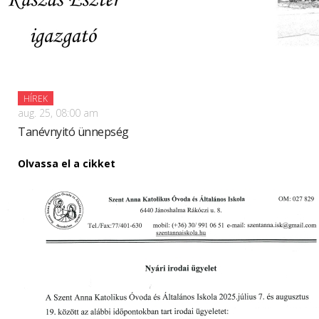
HÍREK
aug. 25, 08:00 am
Tanévnyitó ünnepség
Olvassa el a cikket