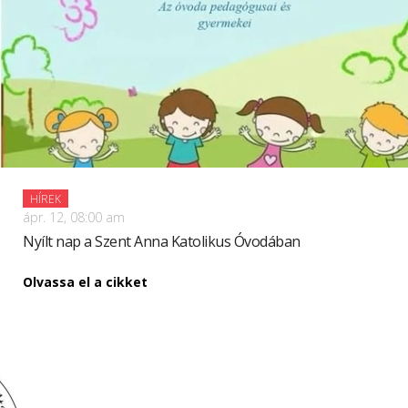
HÍREK
ápr. 12, 08:00 am
Nyílt nap a Szent Anna Katolikus Óvodában
Olvassa el a cikket