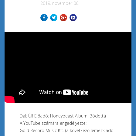
2019. november 06.
Dal: Ül! Előadó: Honeybeast Album: Bódottá
A YouTube számára engedélyezte:
Gold Record Music Kft. (a következő lemezkiadó